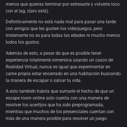
menos que quieras terminar por estresarte y volverte loco
con el lag, claro está).
Definitivamente no está nada mal para pasar una tarde
con amigos que les gusten los videojuegos, pero
tristemente no es para todas las edades ni mucho menos
todos los gustos.
Además de esto, a pesar de que es posible tener
experiencia totalmente inmersiva usando un casco de
Realidad Virtual, nunca es igual que experimentar en
carne propia estar encerrado en una habitación buscando
la manera de escapar o salvar tu vida.
A esto también habría que sumarle el hecho de que un
escape room online solo cuenta con una manera de
resolver los acertijos que ha sido preprogramada,
mientras que muchos de los presenciales cuentan con
más de una manera posible para resolver un juego.