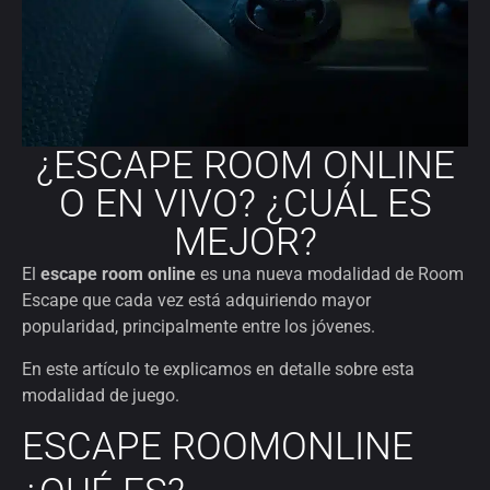
¿ESCAPE ROOM ONLINE
O EN VIVO? ¿CUÁL ES
MEJOR?
El
escape room online
es una nueva modalidad de Room
Escape que cada vez está adquiriendo mayor
popularidad, principalmente entre los jóvenes.
En este artículo te explicamos en detalle sobre esta
modalidad de juego.
ESCAPE ROOMONLINE