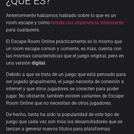
¿QUÉ ES?
Anteriormente habíamos hablado sobre lo que es un
room escape y cómo
brinda una experiencia interesante
para cualquiera.
El Escape Room Online prácticamente es lo mismo que
un room escape común y corriente, es más, cuenta con
las mismas características que el juego original, pero en
una versión
digital.
Debido a que se trata de un juego que está pensado para
ser jugado grupalmente, el juego necesita de conexión a
internet y que otros jugadores se conecten para poder
jugar. No obstante, también existen variantes de Escape
Room Online que no necesitan de otros jugadores.
De hecho, tanta ha sido la popularidad de este tipo de
juego que cada vez son más los desarrolladores que se
lanzan a generar nuevos títulos para plataformas